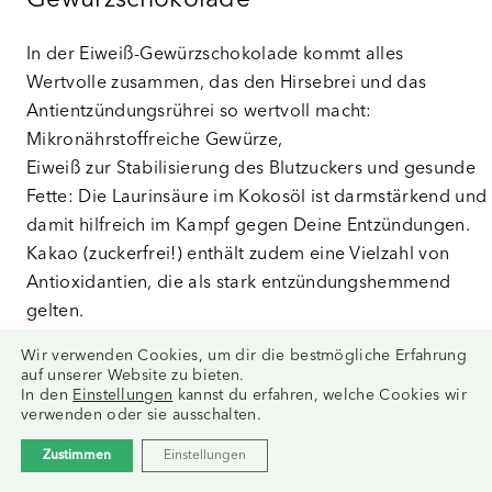
Gewürzschokolade
In der Eiweiß-Gewürzschokolade kommt alles
Wertvolle zusammen, das den Hirsebrei und das
Antientzündungsrührei so wertvoll macht:
Mikronährstoffreiche Gewürze,
Eiweiß zur Stabilisierung des Blutzuckers und gesunde
Fette: Die Laurinsäure im Kokosöl ist darmstärkend und
damit hilfreich im Kampf gegen Deine Entzündungen.
Kakao (zuckerfrei!) enthält zudem eine Vielzahl von
Antioxidantien, die als stark entzündungshemmend
gelten.
Wir verwenden Cookies, um dir die bestmögliche Erfahrung
Natürliche Entzündungshemmer:
auf unserer Website zu bieten.
In den
Einstellungen
kannst du erfahren, welche Cookies wir
Die Top 5 Nährstoffe
verwenden oder sie ausschalten.
Zustimmen
Einstellungen