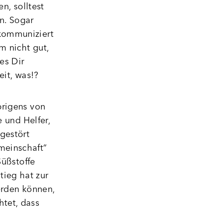
n, solltest
n. Sogar
kommuniziert
 nicht gut,
es Dir
eit, was!?
brigens von
 und Helfer,
gestört
meinschaft“
Süßstoffe
ieg hat zur
erden können,
tet, dass