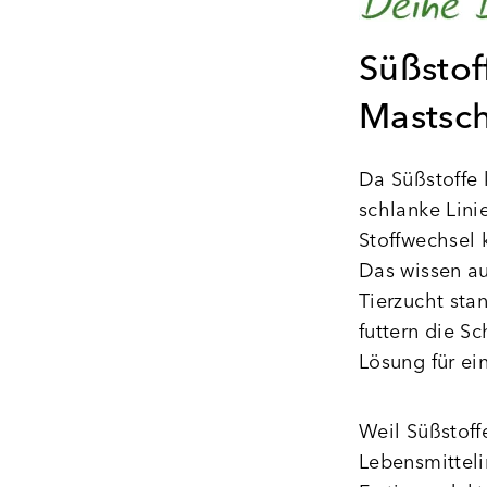
Süßstof
Mastsc
Da Süßstoffe k
schlanke Lini
Stoffwechsel 
Das wissen au
Tierzucht st
futtern die S
Lösung für e
Weil Süßstoff
Lebensmitteli