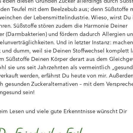
s eben diesen Gründen Zucker allerdings durch Süßsto
 den Teufel mit dem Beelzebub aus; denn Süßstoffe
inchen der Lebensmittelindustrie. Wieso, wirst Du
hren. Süßstoffe stören zudem die Harmonie Deiner
 (Darmbakterien) und fördern dadurch Allergien u
lunverträglichkeiten. Und in letzter Instanz: mache
k und dumm, weil sie Deinen Stoffwechsel komplett
m Süßstoffe Deinen Körper derart aus dem Gleichge
hl sie uns seit Jahrzehnten als vermeintlich „gesund
verkauft werden, erfährst Du heute von mir. Außerde
ich gesunden Zuckeralternativen – mit dem Versprech
ungesund sein!
eim Lesen und viele gute Erkenntnisse wünscht Dir