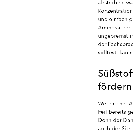
absterben, wa
Konzentration
und einfach g
Aminosäuren 
ungebremst i
der Fachspra
solltest, kan
Süßstof
fördern
Wer meiner Ar
Feil
bereits ge
Denn der Darm
auch der Sitz