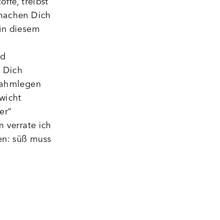
ffe, treibst
 machen Dich
 in diesem
nd
n Dich
 lahmlegen
wicht
er“
m verrate ich
en: süß muss