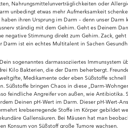
kten, Nahrungsmittelunverträglichkeiten oder Allergie
rm unbedingt etwas mehr Aufmerksamkeit schenke
 haben ihren Ursprung im Darm – denn unser Darm 
usnerv ständig mit dem Gehirn. Geht es Deinem Darm
ine negative Stimmung direkt zum Gehirn. Zack, geht 
r Darm ist ein echtes Multitalent in Sachen Gesundh
d Dein sogenanntes darmassoziiertes Immunsystem ü
drei Kilo Bakterien, die der Darm beherbergt. Freunde
eltgifte, Medikamente oder eben Süßstoffe schnell 
n. Süßstoffe bringen Chaos in diese „Darm-Wohnge
so feindliche Angreifer von außen, wie Antibiotika. 
rdem Deinen pH-Wert im Darm. Dieser pH-Wert-Anst
ermehrt krebserregende Stoffe im Körper gebildet w
ekundäre Gallensäuren. Bei Mäusen hat man beobach
den Konsum von Süßstoff große Tumore wachsen.