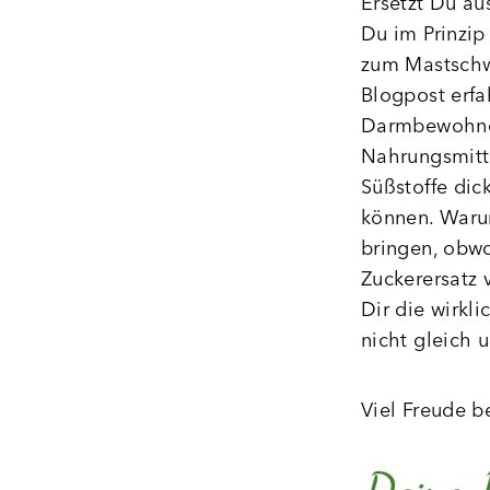
Ersetzt Du au
Du im Prinzip
zum Mastschwe
Blogpost erfa
Darmbewohner
Nahrungsmitte
Süßstoffe dic
können. Waru
bringen, obwo
Zuckerersatz 
Dir die wirkl
nicht gleich 
Viel Freude b