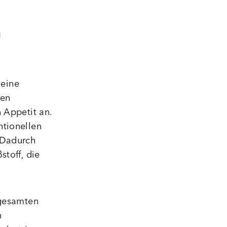
m
 eine
nen
 Appetit an.
ntionellen
 Dadurch
stoff, die
 gesamten
n