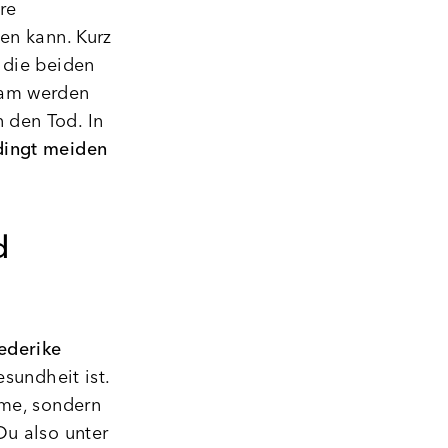
re
en kann. Kurz
 die beiden
tam werden
 den Tod. In
dingt meiden
d
ederike
sundheit ist.
hme, sondern
Du also unter