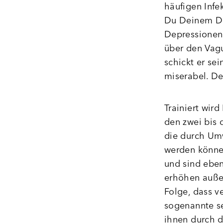
häufigen Infe
Du Deinem Da
Depressionen
über den Vag
schickt er se
miserabel. De
Trainiert wir
den zwei bis 
die durch Umw
werden könne
und sind eben
erhöhen auße
Folge, dass v
sogenannte s
ihnen durch 