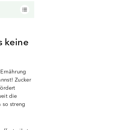
s keine
e Ernährung
nnst! Zucker
fördert
eit die
 so streng