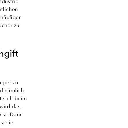
ndustrie
ntlichen
 häufiger
ucher zu
hgift
örper zu
nd nämlich
t sich beim
wird das,
mst. Dann
st sie