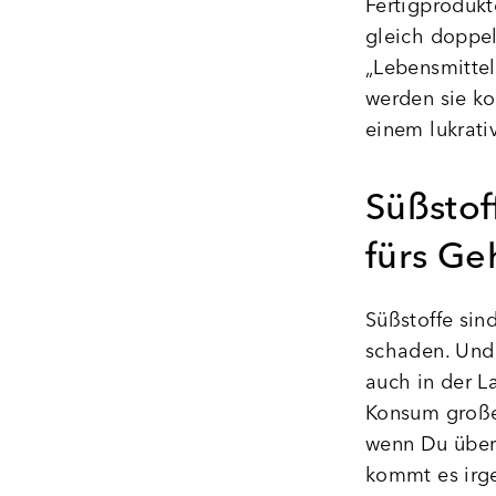
Fertigprodukt
gleich doppel
„Lebensmittel
werden sie ko
einem lukrat
Süßstof
fürs Ge
Süßstoffe sin
schaden. Und 
auch in der L
Konsum großer
wenn Du über 
kommt es irge