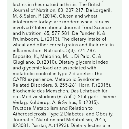
lectins in rheumatoid arthritis. The British
Journal of Nutrition, 83, 207-217. De Lorgeril,
M. & Salen, P. (2014). Gluten and wheat
intolerance today: are modern wheat strains
involved? International Journal Food Science
and Nutrition, 65, 577-581. De Punder, K. &
Pruimboom, L. (2013). The dietary intake of
wheat and other cereal grains and their role in
inflammation. Nutrients, 5(3), 771-787.
Esposito, K., Maiorino, M. I., Di Palo, C. &
Giugliano, D. (2010). Dietary glycemic index
and glycemic load are associated with
metabolic control in type 2 diabetes: The
CAPRI experience. Metabolic Syndrome
Related Disorders, 8, 255-261 Horn, F. (2015).
Biochemie des Menschen. Das Lehrbuch für
das Medizinstudium (6. Aufl.). Stuttgart: Thieme
Verlag. Kolderup, A. & Svihus, B. (2015).
Fructose Metabolism and Relation to
Atherosclerosis, Type 2 Diabetes, and Obesity.
Journal of Nutrition and Metabolism, 2015,
823081. Pusztai, A. (1993). Dietary lectins are