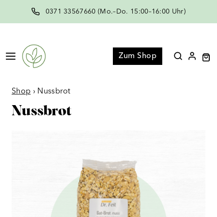
Zum
0371 33567660 (Mo.–Do. 15:00–16:00 Uhr)
Inhalt
springen
Menü
Zum Shop
Shop
›
Nussbrot
Nussbrot