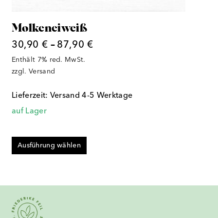
werden
Molkeneiweiß
Preisspanne:
30,90
€
–
87,90
€
30,90 €
Enthält 7% red. MwSt.
bis
zzgl.
Versand
87,90 €
Lieferzeit: Versand 4-5 Werktage
auf Lager
Ausführung wählen