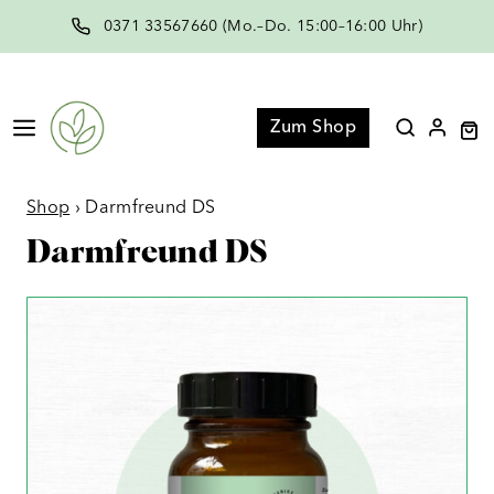
Zum
0371 33567660 (Mo.–Do. 15:00–16:00 Uhr)
Inhalt
springen
Menü
Zum Shop
Shop
›
Darmfreund DS
Darmfreund DS