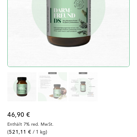
46,90
€
Enthält 7% red. MwSt.
(
521,11
€
/ 1 kg)